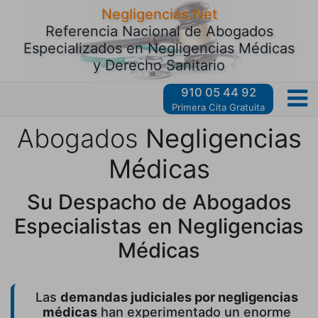
Negligencias.Net
Referencia Nacional de Abogados
Especializados en Negligencias Médicas
y Derecho Sanitario
910 05 44 92
Primera Cita Gratuita
Abogados
Negligencias
Médicas
Su Despacho de Abogados
Especialistas en Negligencias
Médicas
Las
demandas judiciales por negligencias
médicas
han experimentado un enorme